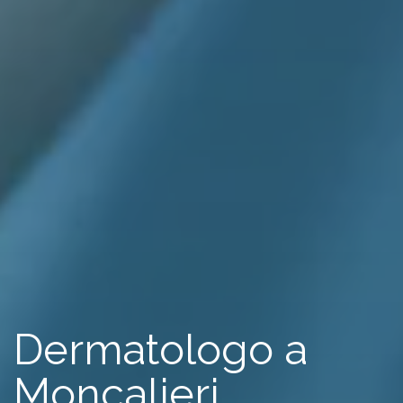
Dermatologo a
Ciao, benvenuto in
GR Medical
👋
Moncalieri