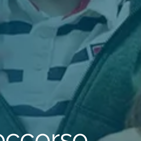
o
c
c
o
r
s
o