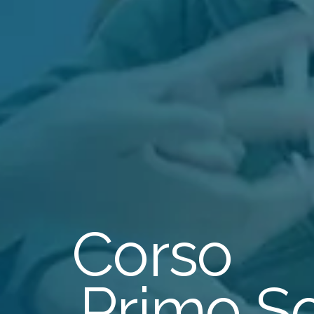
C
o
r
s
o
P
r
i
m
o
S