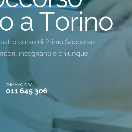
o
a
T
o
r
i
n
o
 nostro corso di Primo Soccorso
enitori, insegnanti e chiunque
CHIAMACI ORA
011 645 306