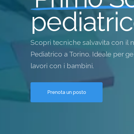
p
e
d
i
a
t
r
i
c
Scopri tecniche salvavita con il
Pediatrico a Torino. Ideale per g
lavori con i bambini.
Prenota un posto